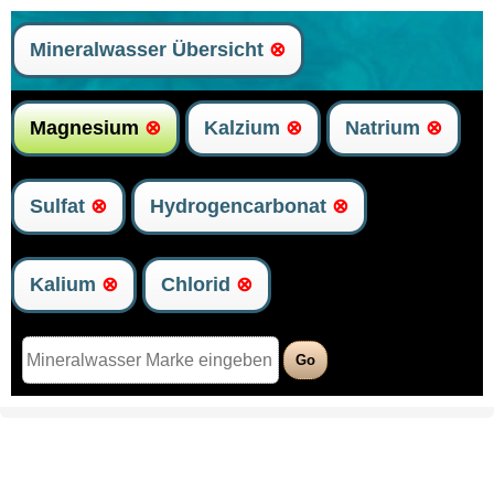
Mineralwasser Übersicht
⊗
Magnesium
⊗
Kalzium
⊗
Natrium
⊗
Sulfat
⊗
Hydrogencarbonat
⊗
Kalium
⊗
Chlorid
⊗