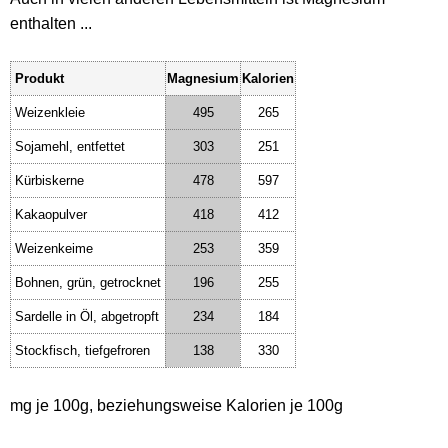
enthalten ...
Produkt
Magnesium
Kalorien
Weizenkleie
495
265
Sojamehl, entfettet
303
251
Kürbiskerne
478
597
Kakaopulver
418
412
Weizenkeime
253
359
Bohnen, grün, getrocknet
196
255
Sardelle in Öl, abgetropft
234
184
Stockfisch, tiefgefroren
138
330
mg je 100g, beziehungsweise Kalorien je 100g