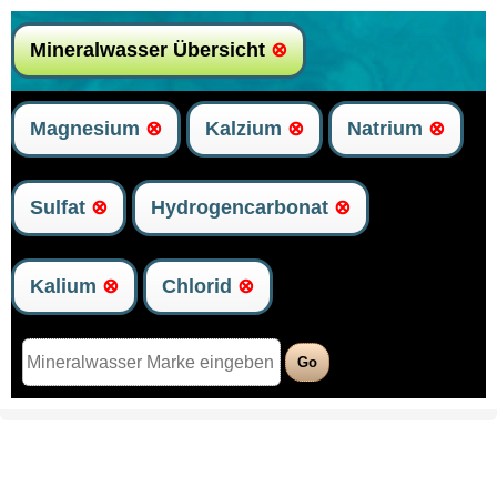
Mineralwasser Übersicht
⊗
Magnesium
⊗
Kalzium
⊗
Natrium
⊗
Sulfat
⊗
Hydrogencarbonat
⊗
Kalium
⊗
Chlorid
⊗