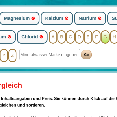
Magnesium
⊗
Kalzium
⊗
Natrium
⊗
Su
ium
⊗
Chlorid
⊗
A
B
C
D
E
F
G
H
Y
Z
rgleich
t Inhaltsangaben und Preis. Sie können durch Klick auf die 
rgleichen und sortieren.