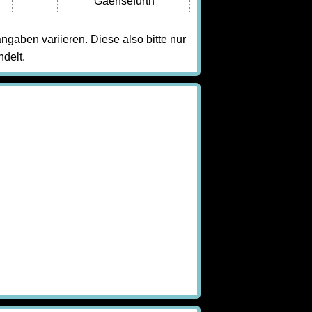
Gaensefurth
angaben variieren. Diese also bitte nur
delt.