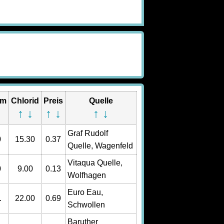
um
Chlorid
Preis
Quelle
↓
↑
↓
↑
↓
↑
↓
Graf Rudolf
0
15.30
0.37
Quelle, Wagenfeld
Vitaqua Quelle,
0
9.00
0.13
Wolfhagen
Euro Eau,
.
22.00
0.69
Schwollen
Baruther