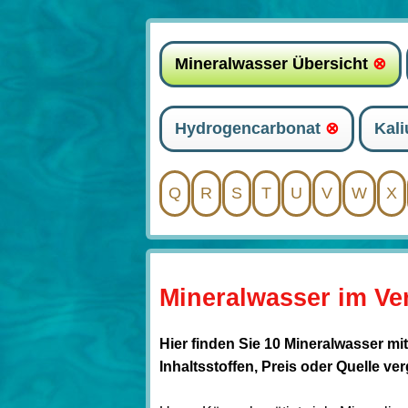
Mineralwasser Übersicht
⊗
Hydrogencarbonat
⊗
Kal
Q
R
S
T
U
V
W
X
Mineralwasser im Ve
Hier finden Sie 10 Mineralwasser mi
Inhaltsstoffen, Preis oder Quelle ve