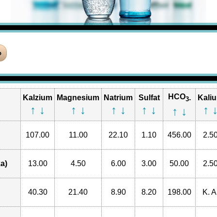
HCO
Kalzium
Magnesium
Natrium
Sulfat
Kali
3-
↑
↓
↑
↓
↑
↓
↑
↓
↑
↑
↓
107.00
11.00
22.10
1.10
456.00
2.5
a)
13.00
4.50
6.00
3.00
50.00
2.5
40.30
21.40
8.90
8.20
198.00
K. A