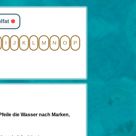
lfat
⊗
I
J
K
L
M
N
O
P
Pfeile die Wasser nach Marken,