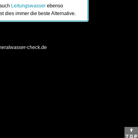
t auch
Leitungswasser
ebenso
st dies immer die beste Alternative.
neralwasser-check.de