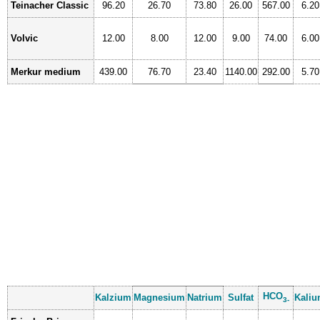
Teinacher Classic
96.20
26.70
73.80
26.00
567.00
6.20
Volvic
12.00
8.00
12.00
9.00
74.00
6.00
Merkur medium
439.00
76.70
23.40
1140.00
292.00
5.70
HCO
Kalzium
Magnesium
Natrium
Sulfat
Kali
3-