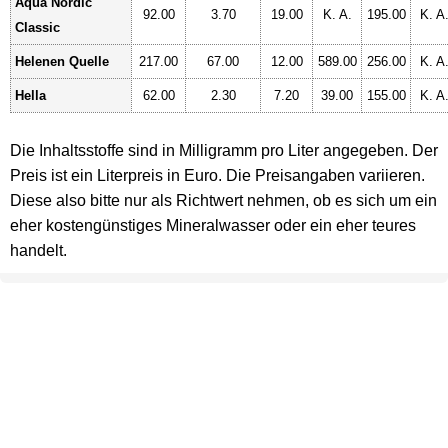
Aqua Nordic
92.00
3.70
19.00
K. A.
195.00
K. A
Classic
Helenen Quelle
217.00
67.00
12.00
589.00
256.00
K. A
Hella
62.00
2.30
7.20
39.00
155.00
K. A
Die Inhaltsstoffe sind in Milligramm pro Liter angegeben. Der
Preis ist ein Literpreis in Euro. Die Preisangaben variieren.
Diese also bitte nur als Richtwert nehmen, ob es sich um ein
eher kostengünstiges Mineralwasser oder ein eher teures
handelt.