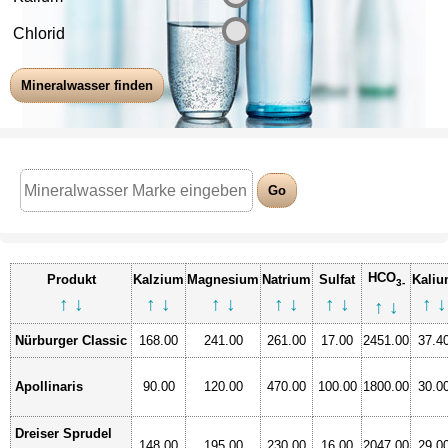
Chlorid
HCO
Produkt
Kalzium
Magnesium
Natrium
Sulfat
Kali
3-
↑
↓
↑
↓
↑
↓
↑
↓
↑
↓
↑
↓
↑
↓
Nürburger Classic
168.00
241.00
261.00
17.00
2451.00
37.4
Apollinaris
90.00
120.00
470.00
100.00
1800.00
30.0
Dreiser Sprudel
148.00
195.00
230.00
16.00
2047.00
29.0