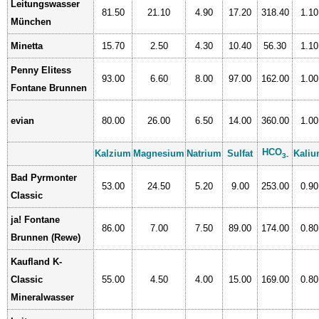
Leitungswasser
81.50
21.10
4.90
17.20
318.40
1.10
München
Minetta
15.70
2.50
4.30
10.40
56.30
1.10
Penny Elitess
93.00
6.60
8.00
97.00
162.00
1.00
Fontane Brunnen
evian
80.00
26.00
6.50
14.00
360.00
1.00
HCO
Kalzium
Magnesium
Natrium
Sulfat
Kali
3-
Bad Pyrmonter
53.00
24.50
5.20
9.00
253.00
0.90
Classic
ja! Fontane
86.00
7.00
7.50
89.00
174.00
0.80
Brunnen (Rewe)
Kaufland K-
Classic
55.00
4.50
4.00
15.00
169.00
0.80
Mineralwasser