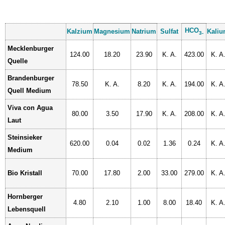
HCO
Kalzium
Magnesium
Natrium
Sulfat
Kali
3-
Mecklenburger
124.00
18.20
23.90
K. A.
423.00
K. A
Quelle
Brandenburger
78.50
K. A.
8.20
K. A.
194.00
K. A
Quell Medium
Viva con Agua
80.00
3.50
17.90
K. A.
208.00
K. A
Laut
Steinsieker
620.00
0.04
0.02
1.36
0.24
K. A
Medium
Bio Kristall
70.00
17.80
2.00
33.00
279.00
K. A
Hornberger
4.80
2.10
1.00
8.00
18.40
K. A
Lebensquell