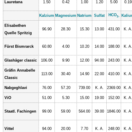
Lauretana
1.50
0.42
1.00
1.20
5.00
0.19
HCO
Kalzium
Magnesium
Natrium
Sulfat
Kali
3-
Elisabethen
96.90
28.30
15.30
13.00
431.00
K. A
Quelle Spritzig
Fürst Bismrarck
60.80
4.00
10.20
14.00
188.00
K. A
Glashäger classic
106.00
9.90
12.00
94.00
243.00
K. A
Gräfin Annabelle
113.00
30.40
14.90
22.00
410.00
K. A
Classic
Nabgeghlavi
76.00
57.20
739.00
K. A.
2369.00
K. A
ViO
51.00
5.30
15.00
19.00
152.00
K. A
Staatl. Fachingen
99.00
59.00
564.00
39.00
1846.00
K. A
Vittel
94.00
20.00
7.70
K. A.
248.00
K. A