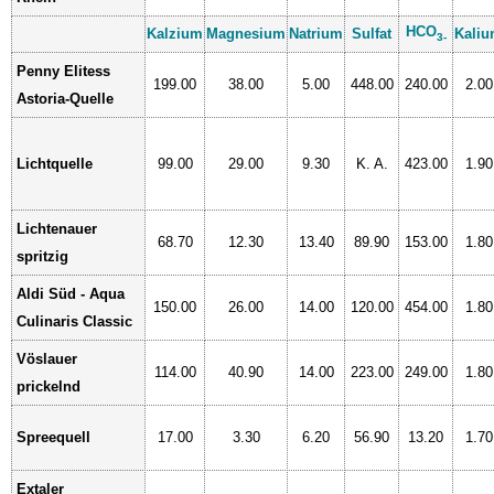
HCO
Kalzium
Magnesium
Natrium
Sulfat
Kali
3-
Penny Elitess
199.00
38.00
5.00
448.00
240.00
2.00
Astoria-Quelle
Lichtquelle
99.00
29.00
9.30
K. A.
423.00
1.90
Lichtenauer
68.70
12.30
13.40
89.90
153.00
1.80
spritzig
Aldi Süd - Aqua
150.00
26.00
14.00
120.00
454.00
1.80
Culinaris Classic
Vöslauer
114.00
40.90
14.00
223.00
249.00
1.80
prickelnd
Spreequell
17.00
3.30
6.20
56.90
13.20
1.70
Extaler