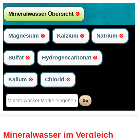
Mineralwasser Übersicht
⊗
Magnesium
⊗
Kalzium
⊗
Natrium
⊗
Sulfat
⊗
Hydrogencarbonat
⊗
Kalium
⊗
Chlorid
⊗
Mineralwasser im Vergleich