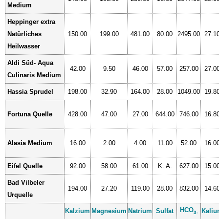
Medium
Heppinger extra
Natürliches
150.00
199.00
481.00
80.00
2495.00
27.1
Heilwasser
Aldi Süd- Aqua
42.00
9.50
46.00
57.00
257.00
27.0
Culinaris Medium
Hassia Sprudel
198.00
32.90
164.00
28.00
1049.00
19.8
Fortuna Quelle
428.00
47.00
27.00
644.00
746.00
16.8
Alasia Medium
16.00
2.00
4.00
11.00
52.00
16.0
Eifel Quelle
92.00
58.00
61.00
K. A.
627.00
15.0
Bad Vilbeler
194.00
27.20
119.00
28.00
832.00
14.6
Urquelle
HCO
Kalzium
Magnesium
Natrium
Sulfat
Kali
3-