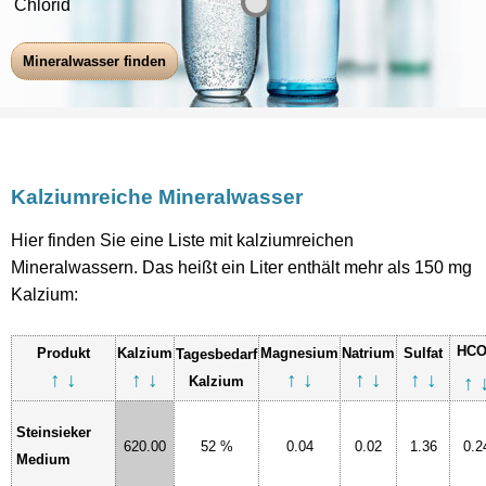
Chlorid
Kalziumreiche Mineralwasser
Hier finden Sie eine Liste mit kalziumreichen
Mineralwassern. Das heißt ein Liter enthält mehr als 150 mg
Kalzium:
HC
Produkt
Kalzium
Magnesium
Natrium
Sulfat
Tagesbedarf
↑
↓
↑
↓
↑
↓
↑
↓
↑
↓
↑
Kalzium
Steinsieker
620.00
52 %
0.04
0.02
1.36
0.2
Medium