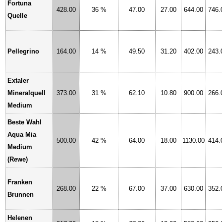
Fortuna
428.00
36 %
47.00
27.00
644.00
746.
Quelle
Pellegrino
164.00
14 %
49.50
31.20
402.00
243.
Extaler
Mineralquell
373.00
31 %
62.10
10.80
900.00
266.
Medium
Beste Wahl
Aqua Mia
500.00
42 %
64.00
18.00
1130.00
414.
Medium
(Rewe)
Franken
268.00
22 %
67.00
37.00
630.00
352.
Brunnen
Helenen