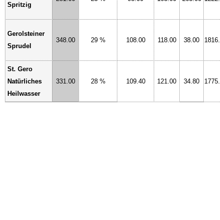
Spritzig
Gerolsteiner
348.00
29 %
108.00
118.00
38.00
1816
Sprudel
St. Gero
Natürliches
331.00
28 %
109.40
121.00
34.80
1775
Heilwasser