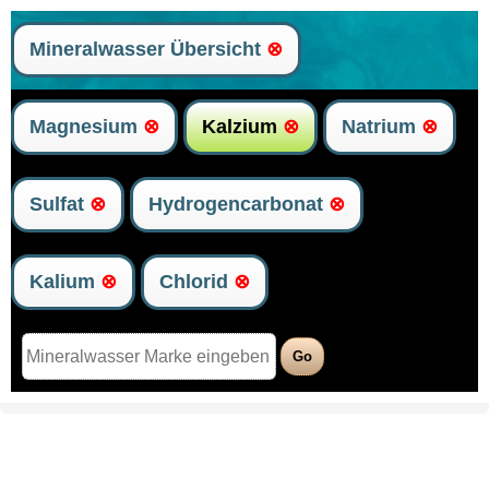
Mineralwasser Übersicht
⊗
Magnesium
⊗
Kalzium
⊗
Natrium
⊗
Sulfat
⊗
Hydrogencarbonat
⊗
Kalium
⊗
Chlorid
⊗