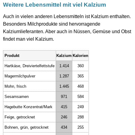
Weitere Lebensmittel mit viel Kalzium
Auch in vielen anderen Lebensmitteln ist Kalzium enthalten.
Besonders Milchprodukte sind hervorragende
Kalziumlieferanten. Aber auch in Nüssen, Gemüse und Obst
findet man viel Kalzium.
Produkt
Kalzium
Kalorien
Hartkäse, Dreiviertelfettstufe
1.414
360
Magermilchpulver
1.287
365
Mohn, frisch
1.445
468
Sesamsamen
971
584
Hagebutte Konzentrat/Mark
415
249
Feige, getrocknet
246
288
Bohnen, grün, getrocknet
434
255