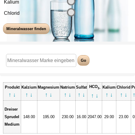
Kalium
Chlorid
HCO
Produkt
Kalzium
Magnesium
Natrium
Sulfat
Kalium
Chlorid
P
3-
↑
↓
↑
↓
↑
↓
↑
↓
↑
↓
↑
↓
↑
↓
↑
↓
Dreiser
Sprudel
148.00
195.00
230.00
16.00
2047.00
29.00
23.00
0
Medium