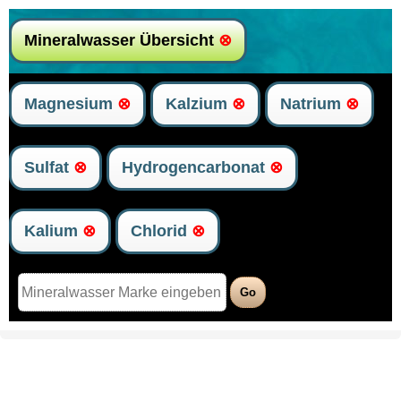
Mineralwasser Übersicht
⊗
Magnesium
⊗
Kalzium
⊗
Natrium
⊗
Sulfat
⊗
Hydrogencarbonat
⊗
Kalium
⊗
Chlorid
⊗