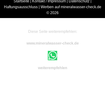
Startseite
|
Kontakt / Impressum
|
Datenschutz
|
Haftungsausschluss
|
Werben auf mineralwasser-check.de
© 2026
Diese Seite weiterempfehlen:
www.mineralwasser-check.de
weiterempfehlen