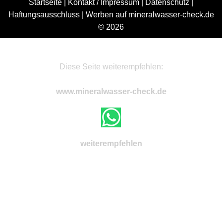
Startseite
|
Kontakt / Impressum
|
Datenschutz
|
Haftungsausschluss
|
Werben auf mineralwasser-check.de
© 2026
Diese Seite weiterempfehlen:
www.mineralwasser-check.de
weiterempfehlen