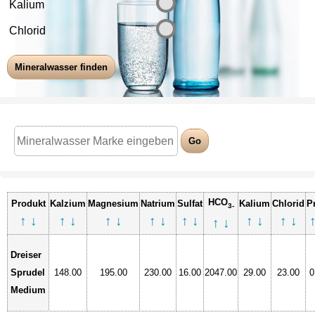
Kalium
Chlorid
HCO
Produkt
Kalzium
Magnesium
Natrium
Sulfat
Kalium
Chlorid
P
3-
↑
↓
↑
↓
↑
↓
↑
↓
↑
↓
↑
↓
↑
↓
↑
↓
Dreiser
Sprudel
148.00
195.00
230.00
16.00
2047.00
29.00
23.00
0
Medium