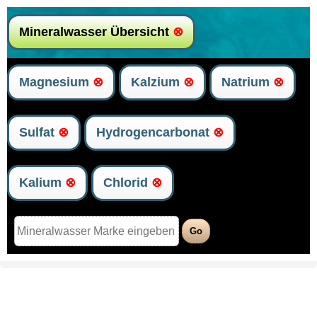
Mineralwasser Übersicht
⊗
Magnesium
⊗
Kalzium
⊗
Natrium
⊗
Sulfat
⊗
Hydrogencarbonat
⊗
Kalium
⊗
Chlorid
⊗