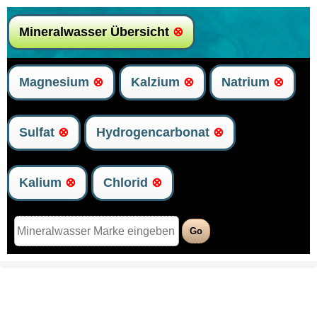
Mineralwasser Übersicht
⊗
Magnesium
⊗
Kalzium
⊗
Natrium
⊗
Sulfat
⊗
Hydrogencarbonat
⊗
Kalium
⊗
Chlorid
⊗