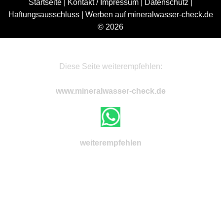
Startseite
|
Kontakt / Impressum
|
Datenschutz
|
Haftungsausschluss
|
Werben auf mineralwasser-check.de
© 2026
Diese Seite weiterempfehlen:
www.mineralwasser-check.de
weiterempfehlen