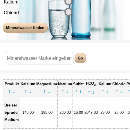
Kalium
Chlorid
HCO
Produkt
Kalzium
Magnesium
Natrium
Sulfat
Kalium
Chlorid
P
3-
↑
↓
↑
↓
↑
↓
↑
↓
↑
↓
↑
↓
↑
↓
↑
↓
Dreiser
Sprudel
148.00
195.00
230.00
16.00
2047.00
29.00
23.00
0
Medium